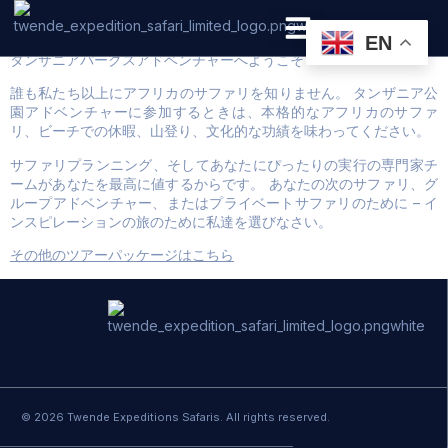
Japan
EN
タンザニアパークスアドベンチャーへようこそ
PRIVATE SAFARI
ZANZIBAR BEACH HOLIDAYS
誰も私たち以上にアフリカのサファリを知りません。 タンザニア公
園アドベンチャーに参加するときは、本格的なアフリカのサファ
リ、ビーチでの休暇、山登り、文化的な功績を味わってください。
サファリプランニング、そしてあなたにぴったりの実行の専門家チ
ームがあなたを最高に値するからです。 あなたの次のサファリ、グ
ループアドベンチャー、またはプライベートサファリのために – イ
ンスピレーションの旅のために私達を選びなさい。
その他のツアーパッケージはこちら
© 2026 Twende Expeditions Safaris. All rights reserved.