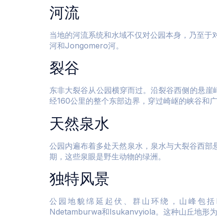
河流
当地的河流系统和水域不仅对公园本身，乃至于对
河和Jongomero河。
裂谷
东非大裂谷从公园横穿而过。沿裂谷西侧的悬崖峭
经160公里的整个东部边界，穿过崎岖的峡谷和
天然泉水
公园内遍布着多处天然泉水，泉水与大裂谷西部悬崖的
期，这些泉眼是野生动物的绿洲。
独特风景
公园地貌绵延起伏、群山环绕，山峰包括kilimamaton
Ndetamburwa和Isukanvyiola。这