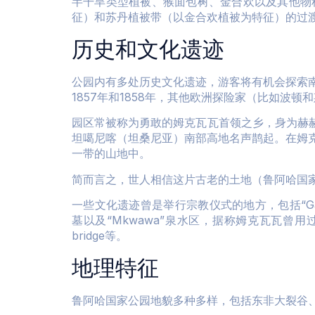
半干旱类型植被、猴面包树、金合欢以及其他物
征）和苏丹植被带（以金合欢植被为特征）的过
历史和文化遗迹
公园内有多处历史文化遗迹，游客将有机会探索南
1857年和1858年，其他欧洲探险家（比如波顿
园区常被称为勇敢的姆克瓦瓦首领之乡，身为赫
坦噶尼喀（坦桑尼亚）南部高地名声鹊起。在姆克瓦
一带的山地中。
简而言之，世人相信这片古老的土地（鲁阿哈国
一些文化遗迹曾是举行宗教仪式的地方，包括“Ganga l
墓以及“Mkwawa”泉水区，据称姆克瓦瓦曾用过这些地
bridge等。
地理特征
鲁阿哈国家公园地貌多种多样，包括东非大裂谷