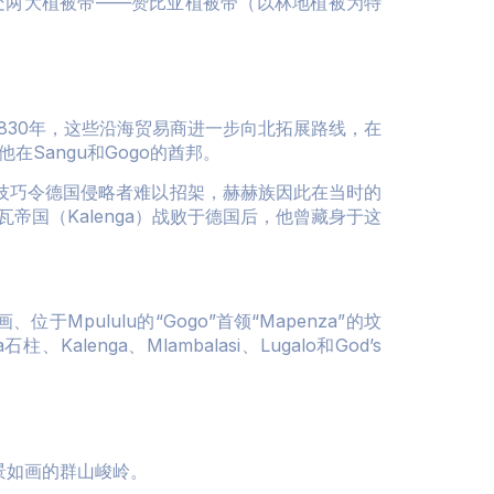
处两大植被带——赞比亚植被带（以林地植被为特
830年，这些沿海贸易商进一步向北拓展路线，在
Sangu和Gogo的酋邦。
技巧令德国侵略者难以招架，赫赫族因此在当时的
帝国（Kalenga）战败于德国后，他曾藏身于这
位于Mpululu的“Gogo”首领“Mapenza”的坟
enga、Mlambalasi、Lugalo和God’s
景如画的群山峻岭。