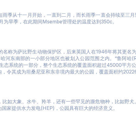
雨季从十一月开始，一直到二月，而长雨季一直会持续至三月到
为旱季，在此期间Msembe管理处的温度达到350c。
的名称为萨比野生动物保护区，后来英国人在1946年将其更名
河东南部的一小部分地区也被划入公园范围之内。“鲁阿哈(Ruah
生态系统的一部分，整个生态系统的覆盖面积超过45000平方
，令其成为坦桑尼亚和东非境内最大的公园，覆盖面积约2022
，比如大象、水牛、羚羊，还有一些罕见的濒危物种，比如野犬。
国家提供水力发电(HEP)，公园具有巨大的经济意义。