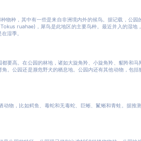
71种物种，其中有一些是来自非洲境内外的候鸟。据记载，公园
okus ruahae)，犀鸟是此地区的主要鸟种。最近并入的
是在湿季。
园都要高。在公园的林地，诸如大旋角羚、小旋角羚、貂羚和马
弯角。公园还是濒危野犬的栖息地。公园内还有其他动物，包括
栖动物，比如鳄鱼、毒蛇和无毒蛇、巨蜥、鬣蜥和青蛙。据推测，