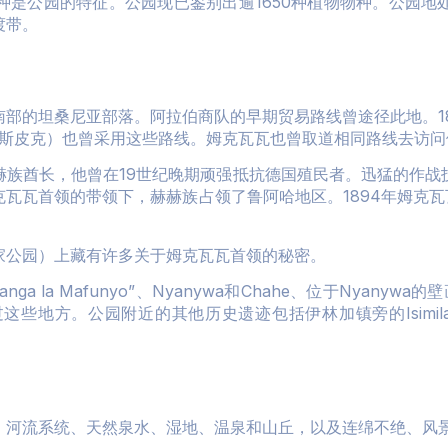
种是公园的特征。公园现已鉴别出逾1650种植物物种。公园地
渡带。
部的坦桑尼亚部落。阿拉伯商队的早期贸易路线曾途径此地。1
和斯皮克）也曾采用这些路线。姆克瓦瓦也曾取道相同路线去访问他在
赫族酋长，他曾在19世纪晚期顽强抵抗德国殖民者。迅猛的作战
瓦首领的带领下，赫赫族占领了鲁阿哈地区。1894年姆克瓦瓦
家公园）上藏有许多关于姆克瓦瓦首领的秘密。
a Mafunyo”、Nyanywa和Chahe、位于Nyanywa的壁画、
方。公园附近的其他历史遗迹包括伊林加镇旁的Isimila石柱、Kal
、河流系统、天然泉水、湿地、温泉和山丘，以及连绵不绝、风