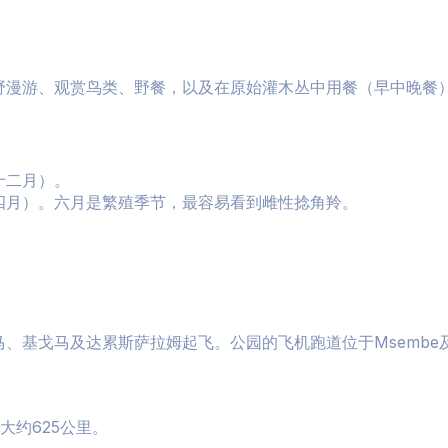
野漫游、观赏鸟类、野餐，以及在原始灌木丛中用餐（早中晚餐
十二月）。
四月）。六月是繁殖季节，最容易看到雌性捻角羚。
基戈马及达累斯萨拉姆起飞。公园的飞机跑道位于Msembe及Jo
大约625公里。