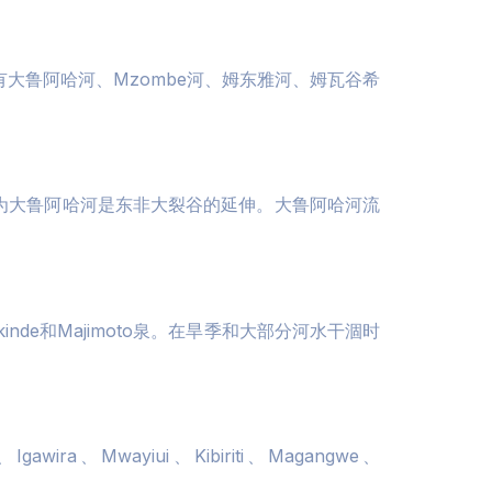
大鲁阿哈河、Mzombe河、姆东雅河、姆瓦谷希
认为大鲁阿哈河是东非大裂谷的延伸。大鲁阿哈河流
de和Majimoto泉。在旱季和大部分河水干涸时
ira、Mwayiui、Kibiriti、Magangwe、
。