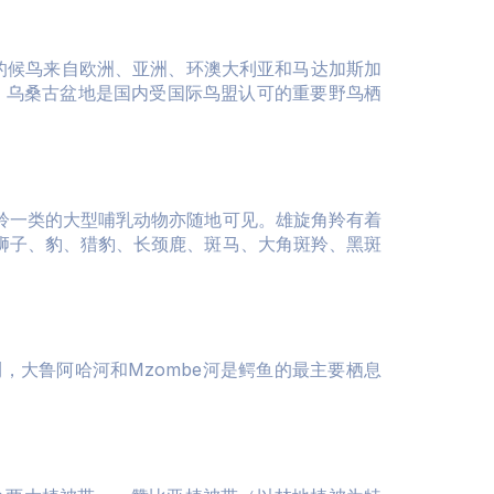
的候鸟来自欧洲、亚洲、环澳大利亚和马达加斯加
湿地，乌桑古盆地是国内受国际鸟盟认可的重要野鸟栖
羚一类的大型哺乳动物亦随地可见。雄旋角羚有着
狮子、豹、猎豹、长颈鹿、斑马、大角斑羚、黑斑
大鲁阿哈河和Mzombe河是鳄鱼的最主要栖息