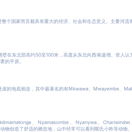
整个国家而言都具有重大的经济、社会和生态意义。主要河流有
壁在东北部高约50至100米，高度从东北向西南递增。世人
广袤的平原。
地底相连，其中最著名的有Mkwawa、Mwayembe、Makin
ge、Nyamasombe、Nyanywa、Chariwindwi、Igaw
种山丘地形为动物创造了舒适的栖息地，山中经常可以看到喀氏小羚等动物