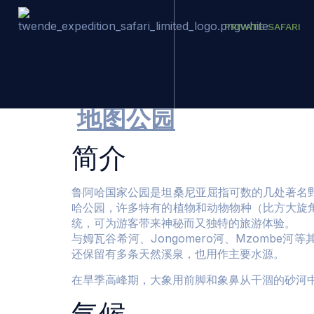
PRIVATE SAFARI
鲁阿哈国家公园
地图公园
简介
鲁阿哈国家公园是坦桑尼亚屈指可数的几处著名
哈公园，许多特有的植物和动物物种（比方大旋
统，可为游客带来神秘而又独特的旅游体验。
与姆瓦谷希河、Jongomero河、Mzomb
还保留有多条天然溪泉，也用作主要水源。
在旱季高峰期，大象用前脚和象鼻从干涸的砂河
气候