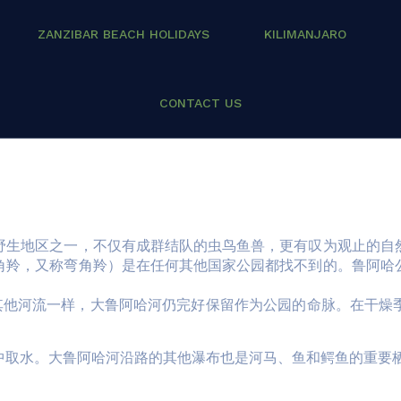
ZANZIBAR BEACH HOLIDAYS
KILIMANJARO
CONTACT US
野生地区之一，不仅有成群结队的虫鸟鱼兽，更有叹为观止的自
角羚，又称弯角羚）是在任何其他国家公园都找不到的。鲁阿哈
e河等其他河流一样，大鲁阿哈河仍完好保留作为公园的命脉。在
中取水。大鲁阿哈河沿路的其他瀑布也是河马、鱼和鳄鱼的重要