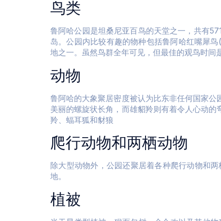
鸟类
鲁阿哈公园是坦桑尼亚百鸟的天堂之一，共有5
岛。公园内比较有趣的物种包括鲁阿哈红嘴犀鸟(T
地之一。虽然鸟群全年可见，但最佳的观鸟时间
动物
鲁阿哈的大象聚居密度被认为比东非任何国家公
美丽的螺旋状长角，而雄貂羚则有着令人心动的
羚、蝠耳狐和豺狼
爬行动物和两栖动物
除大型动物外，公园还聚居着各种爬行动物和两
地。
植被