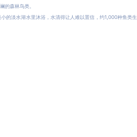
斓的森林鸟类。
最小的淡水湖水里沐浴，水清得让人难以置信，约
1,000
种鱼类