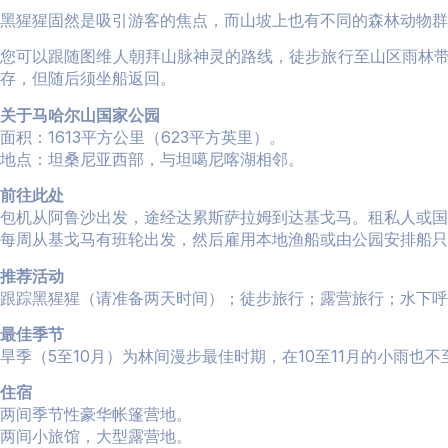
黑猩猩固然是吸引游客的焦点，而山坡上也有不同的森林动物群
您可以跟随图维人朝拜山脉神灵的路线，徒步旅行至山区雨林
存，但随后须坐船返回。
关于马哈尔山国家公园
面积：1613平方公里（623平方英里）。
地点：坦桑尼亚西部，与坦噶尼喀湖相邻。
前往此处
包机从阿鲁沙出发，途经达累斯萨拉姆到达基戈马。租私人或国
每周从基戈马有班轮出发，然后雇用本地渔船或由公园安排船只
推荐活动
跟踪黑猩猩（请准备两天时间）；徒步旅行；露营旅行；水下呼
最佳季节
旱季（5至10月）为林间漫步最佳时期，在10至11月的小雨也
住宿
两间季节性豪华帐篷营地。
两间小旅馆，大型露营地。