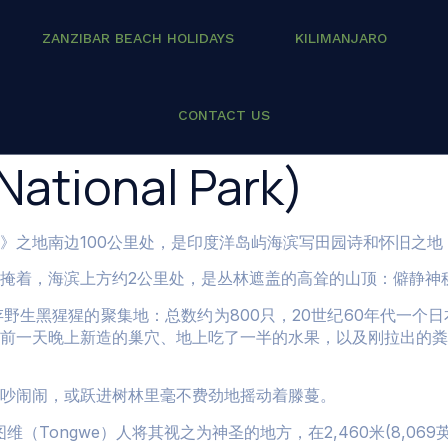
ZANZIBAR BEACH HOLIDAYS
KILIMANJARO
CONTACT US
ational Park)
》之地南边
100
公里处，是印度洋岛屿海滨写田园诗和怀旧之地
掩着，海滨上方约
2
公里处，是丛林遮盖的高耸的山顶：僻静神
存野生黑猩猩的聚集地：总数约为
800
只，
20
世纪
60
年代一个日
前一天晚上新造的巢穴、地上吃了一半的水果，以及刚拉出的粪
吵闹闹，或跃进树林里毫不费劲地摇动着滕蔓。
图维（
Tongwe
）人将其视之为神圣的地方，在
2,460
米
(8,069