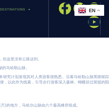
DESTINATIONS
EN
，但这里没有公路达到。
秘的马哈勒山脉。
本研究计划发现其对人类游客很熟悉。沿着马哈勒山脉黑猩猩
便，以此作为线索，引导步行游客深入森林。蝴蝶掠过斑驳的阳
英尺
)
的地方，马哈尔山脉由六个最高峰所组成。