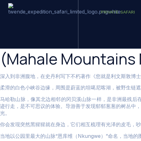
PRIVATE SAFARI
马哈尔山国家公园
(Mahale Mountains N
深入到非洲腹地，在史丹利写下不朽著作《您就是利文斯敦博士
柔滑的白色小峡谷边缘，周围是蔚蓝的坦噶尼喀湖，被野生链遮
马哈勒山脉，像其北边相邻的冈贝溪山脉一样，是非洲最残后
迹行走，是不可思议的体验。导游善于发现郁郁葱葱的树丛中，
光。
你会发现突然黑猩猩就在身边，它们相互梳理有光泽的皮毛，吵
当地以公园里最大的山脉
“
恩库维（
Nkungwe
）
”
命名，当地的