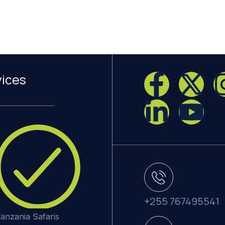
vices
+255 767495541
anzania Safaris